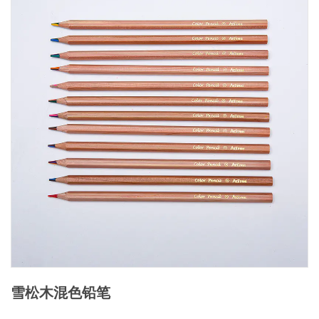
雪松木混色铅笔