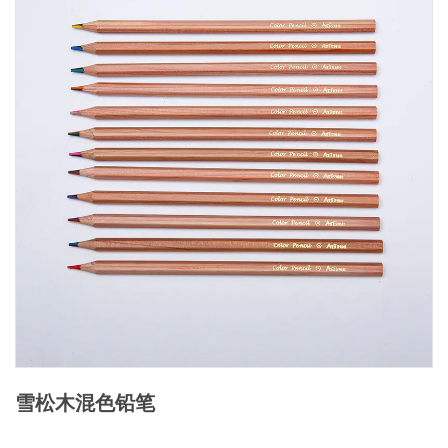
雪松木混色铅笔